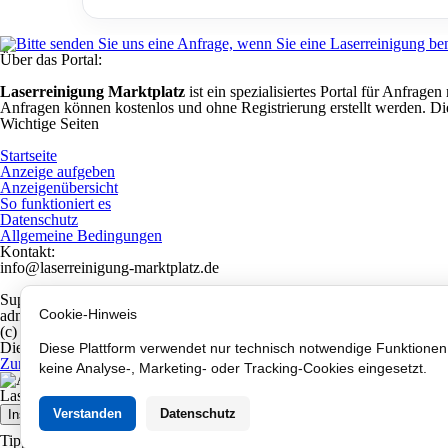
Über das Portal:
Laserreinigung Marktplatz
ist ein spezialisiertes Portal für Anfrag
Anfragen können kostenlos und ohne Registrierung erstellt werden. Di
Wichtige Seiten
Startseite
Anzeige aufgeben
Anzeigenübersicht
So funktioniert es
Datenschutz
Allgemeine Bedingungen
Kontakt:
info@laserreinigung-marktplatz.de
Support:
Cookie-Hinweis
admin@laserreinigung-marktplatz.de
(c) 2026
Dieses Anzeigenportal für Laserreinigung wird Ihnen kostenlos von
PU
Diese Plattform verwendet nur technisch notwendige Funktione
Zurück zum Seiteninhalt
keine Analyse-, Marketing- oder Tracking-Cookies eingesetzt.
Laserreinigung Marktplatz
Installieren Sie diese Website auf Ihrem Star
Verstanden
Datenschutz
Installieren Sie
Tippen Sie auf
und dann auf „Zu Ihrem Bildschirm hinzufügen“